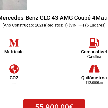
Mercedes-Benz GLC 43 AMG Coupé 4Mati
(Ano Construção: 2021)(Registos: 1) (VIN: ---) (5 Lugares)
Matrícula
Combustível
-- -- --
Gasolina
CO2
Quilómetros
---
112.000km
55.900,00€