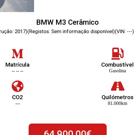
BMW M3 Cerâmico
ução: 2017)(Registos: Sem informação disponível)(VIN: ---)
Matrícula
Combustível
-- -- --
Gasolina
CO2
Quilómetros
---
81.000km
64.900,00€